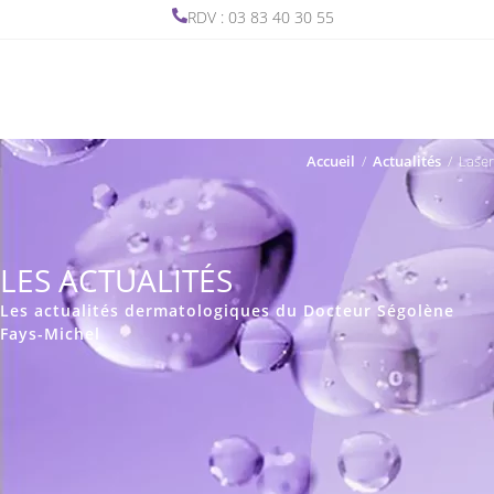
RDV : 03 83 40 30 55
Accueil
/
Actualités
/
Laser
LES ACTUALITÉS
Les actualités dermatologiques du Docteur Ségolène
Fays-Michel