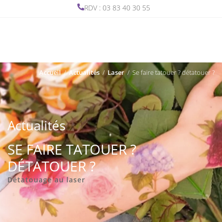
RDV : 03 83 40 30 55
Accueil
/
Actualités
/
Laser
/
Se faire tatouer ? détatouer ?
Actualités
SE FAIRE TATOUER ?
DÉTATOUER ?
Détatouage au laser