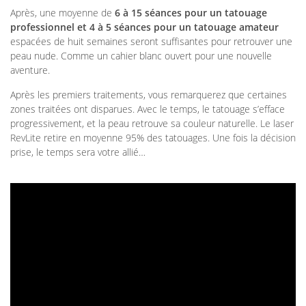
Après, une moyenne de
6 à 15 séances pour un tatouage
professionnel et 4 à 5 séances pour un tatouage amateur
espacées de huit semaines seront suffisantes pour retrouver une
peau nude. Comme un cahier blanc ouvert pour une nouvelle
aventure.
Après les premiers traitements, vous remarquerez que certaines
zones traitées ont disparues. Avec le temps, le tatouage s’efface
progressivement, et la peau retrouve sa couleur naturelle. Le laser
RevLite retire en moyenne 95% des tatouages. Une fois la décision
prise, le temps sera votre allié…