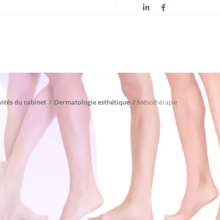
vités du cabinet
/
Dermatologie esthétique
/
Mésothérapie