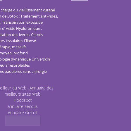
 charge du vieillissement cutané
n de Botox : Traitement anti-rides,
, Transpiration excessive
n d’ Acide Hyaluronique :
ation des lèvres, Cernes
rs tissulaires Ellansé
rapie, mésolift
 moyen, profond
logie dynamique Universkin
seurs résorblables
des paupieres sans chirurgie
Hoodspot
annuaire secous
Annuaire Gratuit