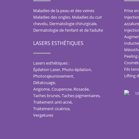
Maladies de la peau et des veines
Prise en
Maladies des ongles
,
Maladies du cuir
Injectio
chevelu
,
Dermatologie chirurgicale
,
azzalure
Dermatologie de l’enfant et de l’adulte
Injectio
Augment
LASERS ESTHÉTIQUES
Inducteu
Mésothé
Peeling
Cosméto
Lasers esthétiques :
Fils ten
Épilation Laser, Photo-épilation
,
Lifting 
Photorajeunissement
,
Détatouage
,
Angiome, Couperose, Rosacée
,
Taches brunes, Taches pigmentaires
,
Traitement anti-acné
,
Traitement cicatrice
,
Vergetures