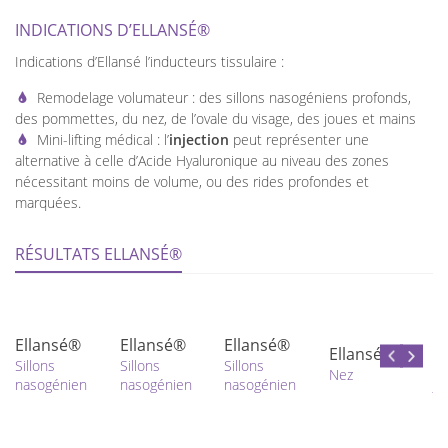
INDICATIONS D’ELLANSÉ®
Indications d’Ellansé l’inducteurs tissulaire :
Remodelage volumateur : des sillons nasogéniens profonds,
des pommettes, du nez, de l’ovale du visage, des joues et mains
Mini-lifting médical : l’
injection
peut représenter une
alternative à celle d’Acide Hyaluronique au niveau des zones
nécessitant moins de volume, ou des rides profondes et
marquées.
RÉSULTATS ELLANSÉ®
E
Ellansé®
Ellansé®
Ellansé®
Si
Ellansé®
Sillons
Sillons
Sillons
na
Nez
nasogénien
nasogénien
nasogénien
jo
d