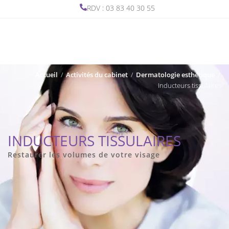
RDV : 03 83 40 30 55
Accueil
/
Activités du cabinet
/
Dermatologie esthétique
/
Inducteurs tissulaires
INDUCTEURS TISSULAIRES
Restaurer les volumes de votre visage