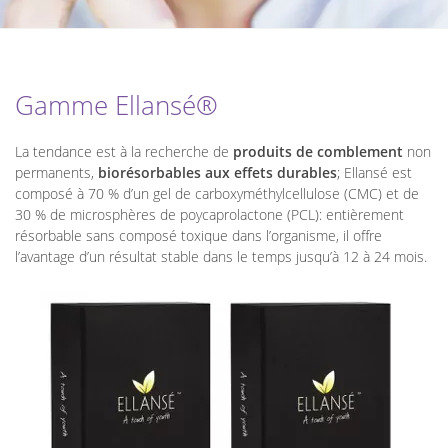
Gamme Ellansé®
La tendance est à la recherche de
produits de comblement
non
permanents,
biorésorbables aux effets durables
; Ellansé est
composé à 70 % d’un gel de carboxyméthylcellulose (CMC) et de
30 % de microsphères de poycaprolactone (PCL): entièrement
résorbable sans composé toxique dans l’organisme, il offre
l’avantage d’un résultat stable dans le temps jusqu’à 12 à 24 mois.