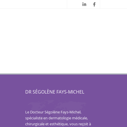
DR SÉGOLÈNE FAYS-MICHEL
Le Docteur Ségolène Fays-Michel,
spécialiste en dermatologie médicale,
chirurgicale et esthétique, vous reçoit à