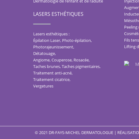
Dermatologie de l’enfant et de l’adulte
Injectio
Augment
LASERS ESTHÉTIQUES
Inducteu
Mésothé
Peeling
Cosméto
Lasers esthétiques :
Fils ten
Épilation Laser, Photo-épilation
,
Lifting 
Photorajeunissement
,
Détatouage
,
Angiome, Couperose, Rosacée
,
Taches brunes, Taches pigmentaires
,
Traitement anti-acné
,
Traitement cicatrice
,
Vergetures
© 2021 DR-FAYS-MICHEL DERMATOLOGUE | RÉALISATION