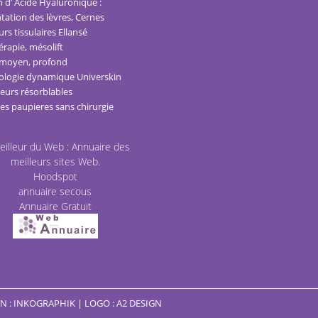
n d’ Acide Hyaluronique :
ation des lèvres, Cernes
rs tissulaires Ellansé
rapie, mésolift
 moyen, profond
logie dynamique Universkin
seurs résorblables
des paupieres sans chirurgie
Hoodspot
annuaire secous
Annuaire Gratuit
 : INKOGRAPHIK | LOGO : A2 DESIGN