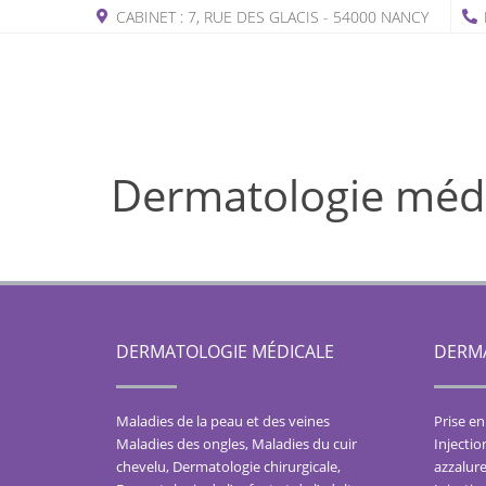
CABINET : 7, RUE DES GLACIS - 54000 NANCY
Dermatologie méd
DERMATOLOGIE MÉDICALE
DERMA
Maladies de la peau et des veines
Prise en
Maladies des ongles
,
Maladies du cuir
Injectio
chevelu
,
Dermatologie chirurgicale
,
azzalure