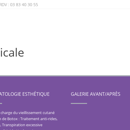
RDV : 03 83 40 30 55
icale
TOLOGIE ESTHÉTIQUE
GALERIE AVANT/APRÈS
 charge du vieillissement cutané
n de Botox : Traitement anti-rides,
, Transpiration excessive