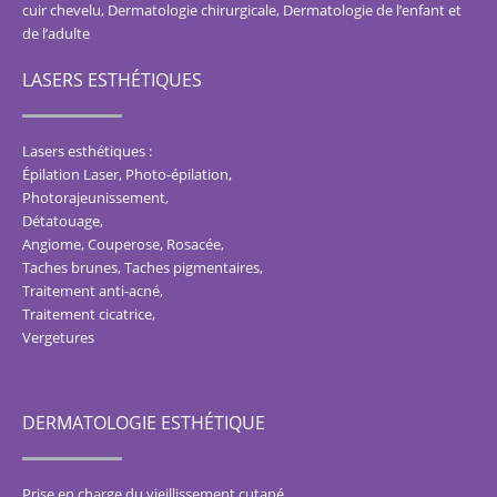
cuir chevelu
,
Dermatologie chirurgicale
,
Dermatologie de l’enfant et
de l’adulte
LASERS ESTHÉTIQUES
Lasers esthétiques :
Épilation Laser, Photo-épilation
,
Photorajeunissement
,
Détatouage
,
Angiome, Couperose, Rosacée
,
Taches brunes, Taches pigmentaires
,
Traitement anti-acné
,
Traitement cicatrice
,
Vergetures
DERMATOLOGIE ESTHÉTIQUE
Prise en charge du vieillissement cutané