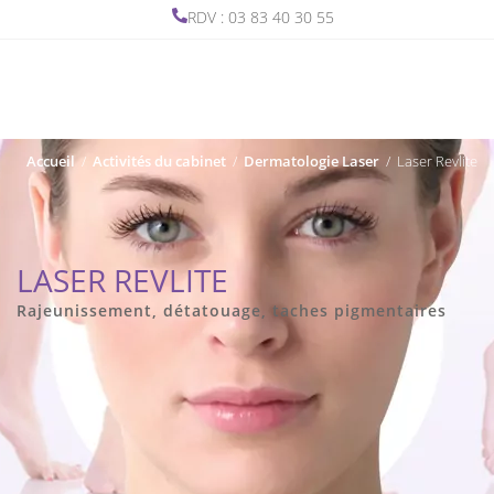
RDV : 03 83 40 30 55
Accueil
/
Activités du cabinet
/
Dermatologie Laser
/
Laser Revlite
LASER REVLITE
Rajeunissement, détatouage, taches pigmentaires