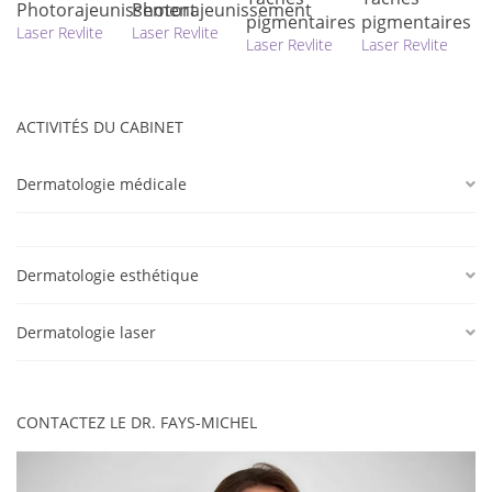
Photorajeunissement
Photorajeunissement
pigmentaires
pigmentaires
p
Laser Revlite
Laser Revlite
Laser Revlite
Laser Revlite
La
ACTIVITÉS DU CABINET
Dermatologie médicale
Dermatologie esthétique
Dermatologie laser
CONTACTEZ LE DR. FAYS-MICHEL